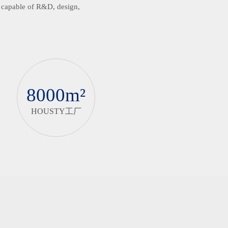
m capable of R&D, design,
8000m²
HOUSTY工厂