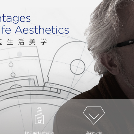
螺母螺杆式驱动
高端定制