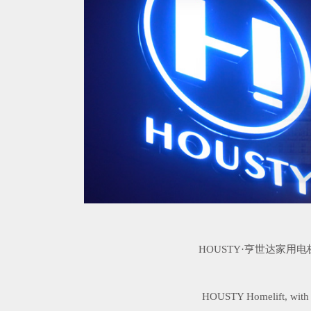
HOUSTY·亨世达家
HOUSTY Homelift, with its