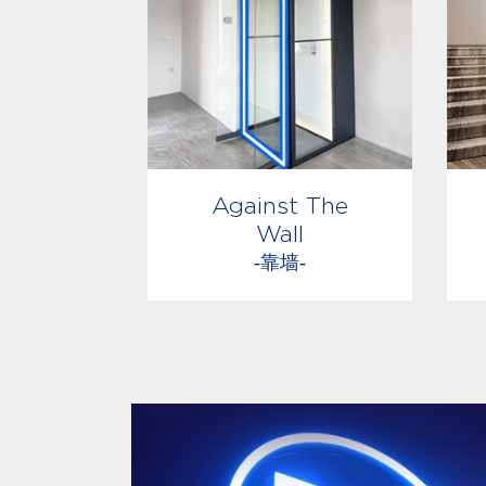
Against The
Wall
-靠墙-