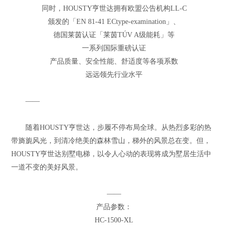
同时，HOUSTY亨世达拥有欧盟公告机构LL-C
颁发的「EN 81-41 ECtype-examination」、
德国莱茵认证「莱茵TÚV A级能耗」等
一系列国际重磅认证
产品质量、安全性能、舒适度等各项系数
远远领先行业水平
——
随着HOUSTY亨世达，步履不停布局全球。从热烈多彩的热
带旖旎风光，到清冷绝美的森林雪山，梯外的风景总在变。但，
HOUSTY亨世达别墅电梯，以令人心动的表现将成为墅居生活中
一道不变的美好风景。
——
产品参数：
HC-1500-XL