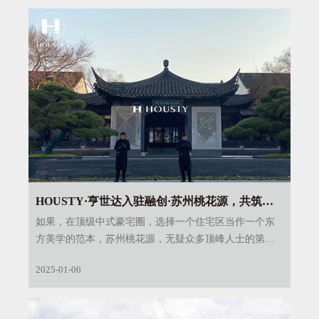
HOUSTY·亨世达入驻融创·苏州桃花源，共筑至
高中式美学人居！
如果，在顶级中式豪宅圈，选择一个住宅区当作一个东
方美学的范本，苏州桃花源，无疑众多顶峰人士的第一
选择。
2025-01-06