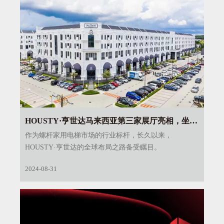
HOUSTY·亨世达马来西亚第三家展厅亮相，坐标
柔佛新山市！
作为螺杆家用电梯市场的行业标杆，长久以来，
HOUSTY·亨世达的全球布局之路备受瞩目。
2024-08-31