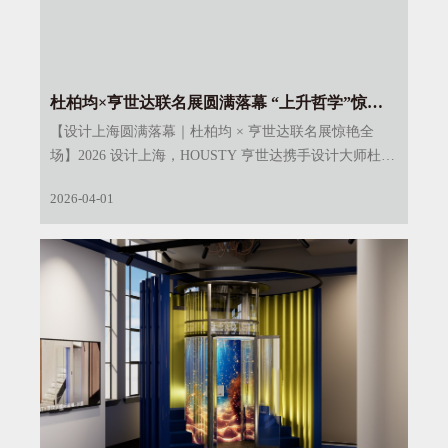
杜柏均×亨世达联名展圆满落幕 “上升哲学”惊艳
2026设计上海
【设计上海圆满落幕｜杜柏均 × 亨世达联名展惊艳全
场】2026 设计上海，HOUSTY 亨世达携手设计大师杜柏
均，以 “上升，成为一种生活哲学” 为主题，全球首发圆
2026-04-01
形螺杆电梯，颠覆行业认知。无需底坑、无需井道、不
破坏建筑结构，以艺术与科技重新定义高端别墅垂直交
通。四天展会收获无数赞誉，未来继续以艺术电梯点亮
生活美学。