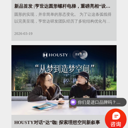
新品首发 |亨世达圆形螺杆电梯，重磅亮相“设计
上海”
圆形的实现，并非简单的形态变化。 为了让这条弧线得
以完美呈现，亨世达研发团队经历了多轮结构优化与力
学模拟，最终突破方形井道的传统框架，将工业产品转
2026-03-19
化为可融入家居环境的艺术单品。
你们是进口品牌吗？安全性能怎么样？
HOUSTY对话“达”咖| 探索理想空间新叙事