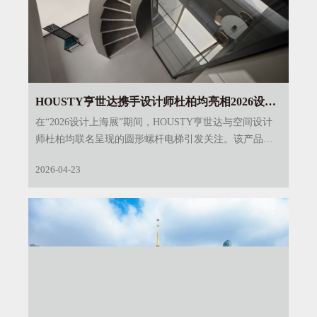
HOUSTY亨世达携手设计师杜柏均亮相2026设计
上海：圆形螺杆电梯探索别墅垂直交通新范式
在“2026设计上海展”期间，HOUSTY亨世达与空间设计
师杜柏均联名呈现的圆形螺杆电梯引发关注。该产品以
更灵活的安装条件回应别墅空间的复杂性，也以更具设
2026-04-23
计表达的形态，探讨“垂直动线如何激活横向生活”的可
能路径。