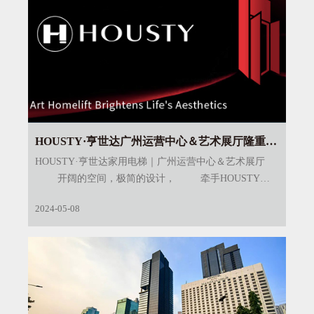
HOUSTY·亨世达广州运营中心＆艺术展厅隆重启
幕!
HOUSTY·亨世达家用电梯｜广州运营中心＆艺术展厅
开阔的空间，极简的设计， 牵手HOUSTY深
圳、佛山、珠海、东莞展厅， 宛如一幅波澜壮阔的
2024-05-08
岭南奋斗长卷，徐徐展开、轻盈流动， 绽放生活艺
术之光， 点亮羊城别墅圈， HOUSTY·亨世达又一
匠心力作， 致献大湾区，开启全球发展新篇章！