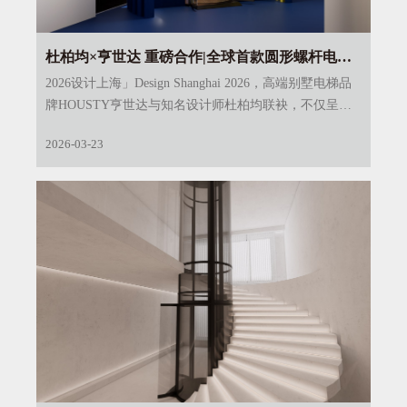
杜柏均×亨世达 重磅合作|全球首款圆形螺杆电梯
惊艳亮相“设计上海”
2026设计上海」Design Shanghai 2026，高端别墅电梯品
牌HOUSTY亨世达与知名设计师杜柏均联袂，不仅呈现
一场关于垂直生活方式的思考，更将“全球首款圆形螺杆
2026-03-23
电梯”正式推向舞台中央。这不仅是产品的首发，更是
对“空间主权”与“柔性居住”理念的一次重要技术回应。