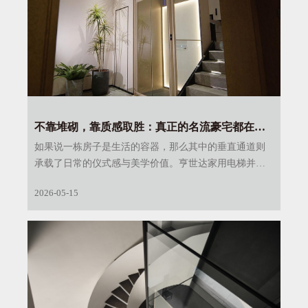
不靠堆砌，靠质感取胜：真正的名流豪宅都在流
行亨世达家用电梯
如果说一栋房子是生活的容器，那么其中的垂直通道则
承载了日常的仪式感与美学价值。亨世达家用电梯并没
有试图成为某种夸张炫耀的中心景观，它更愿意在满足
2026-05-15
家庭垂直交通基本需求的同时，用经得起推敲的细节和
质感，去融入你所钟爱的那个家。在这样的选择面前，
所谓的宅邸气韵，便在不言中自然流露了。